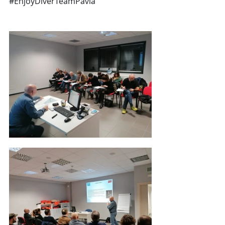
#EnjoyDiverTeamPavia