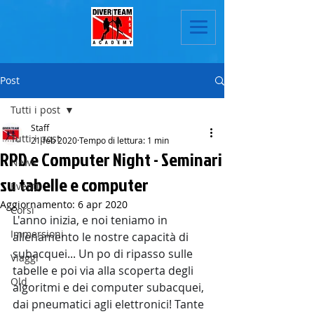
Post
Tutti i post
Staff
Tutti i post
21 feb 2020
Tempo di lettura: 1 min
RPD e Computer Night - Seminari
News
su tabelle e computer
Eventi
Aggiornamento:
6 apr 2020
Corsi
L'anno inizia, e noi teniamo in 
Immersioni
allenamento le nostre capacità di 
subacquei... Un po di ripasso sulle 
Viaggi
tabelle e poi via alla scoperta degli 
Old
algoritmi e dei computer subacquei, 
dai pneumatici agli elettronici! Tante 