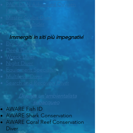
PADI DAN Advanced Oxygen
Provider
Master
Scuba Diver
Tec Gas Blender
Immergiti in siti più impegnativi
Dry Suit Diver
Deep Diver
Wreck Diver
Night Diver
Equipment Specialist
Multilevel Diver
Search and Recovery Diver
Diventa un'ambientalista
subacqueo
AWARE Fish ID
AWARE Shark Conservation
AWARE Coral Reef Conservation
Diver