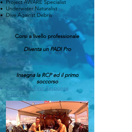
Project AWARE Specialist
Underwater Naturalist
Dive Against Debris
Corsi a livello professionale
Diventa un PADI Pro
Divemaster
Assistent Instructor
Insegna la RCP ed il primo
soccorso
Emergency First Response
Instructor