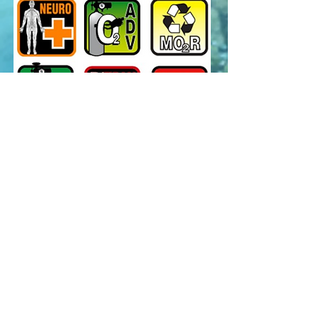
Nello Staff è presente un
DAN
Instructor
che potrà formarvi per
questi corsi: