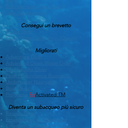
anni)
Bubblemaker (min. 8 anni)
Seal Team (min. 8)
Consegui un brevetto
Scuba Diver
Open Water Diver (min.10 anni)
Migliorati
Adventure
Diver
Advanced Open Water Diver
Enriched Air Diver
Peak Performance Buoyancy
Underwater Navigator
Boat Diver
Programa
Re
Activated TM
Diventa un subacqueo più sicuro
Rescue Diver
Emergency First Response
Emergency Oxygen Provider