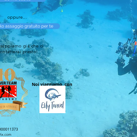
oppure...
lo assaggio gratuito per te
sappiamo già che ci
ontatterai presto!
Noi viaggiamo con
0000011373
ix.com