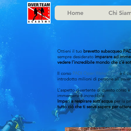
Home
Chi Sia
Ottieni il tuo
brevetto subacqueo PAD
sempre desiderato
imparare ad immer
vedere l’incredibile mondo che c’è so
Il corso
PADI Open Water Diver
è il 
introdotto milioni di persone all'avven
L’aspetto divertente di questo corso 
immergersi è incredibile.
Impari a respirare sott'acqua
per la pr
tutto ciò che ti serve sapere per otten