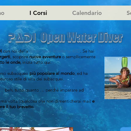
mo
I Corsi
Calendario
S
Open Water Diver
PADI
I
con noi della
Diver Team Academy ASD
. Se hai
gerti
, scoprire
nuove avventure
o semplicemente
tto le onde,
inizia tutto qui.
corso subacqueo
più popolare al mondo
, ed ha
turoso stile di vita dei subacquei.
è ... beh, tutto quanto … perché imparare ad
ima volta (qualcosa che non dimenticherai mai)
e
ere il tuo brevetto
.