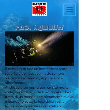
Night Diver
PADI
Il pensiero di fare un'immersione sotto la
superficie dell'acquadi notte sembra
misterioso e pauroso, eppure è così
affascinante.
Anche se ti sei immersoin un sito molte
volte, durante la notte ti accorgerai che si
tratta di un mondo completamente nuovo
e guardarlo sotto la luce della vostra
torcia subacquea sarà uno spettacolo