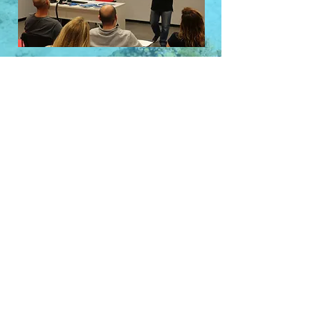
Noi viaggiamo con
Diver Team Academy ASD Pavia
- Cod. Fiscale:
02597960182
-
IBAN: IT03 B
05034 11301
000000011373
© 2019 by Francesco Webmaster - Staff Diver
Team Academy ASD - Proudly created with