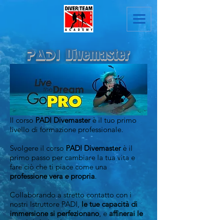
Divemaster
PADI
Il corso
PADI Divemaster
è il tuo primo
livello di formazione professionale.
Svolgere il corso
PADI Divemaster
è il
primo passo per cambiare la tua vita e
fare ciò che ti piace come una
professione vera e propria
.
Collaborando a stretto contatto con i
nostri Istruttore PADI,
le tue capacità di
immersione si perfezionano
, e
affinerai le