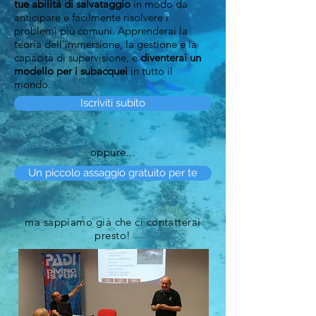
tue abilità di salvataggio
in modo da
anticipare e facilmente risolvere i
problemi più comuni. Apprenderai la
teoria dell'immersione, la gestione e la
capacità di supervisione, e
diventerai un
modello per i subacquei
in tutto il
mondo.
Iscriviti subito
oppure...
Un piccolo assaggio gratuito per te
ma sappiamo già che ci contatterai
presto!