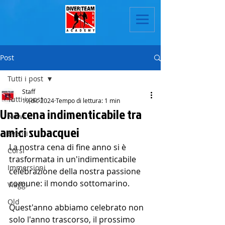
Post
Tutti i post
Staff
Tutti i post
19 dic 2024
Tempo di lettura: 1 min
Una cena indimenticabile tra
News
amici subacquei
Eventi
La nostra cena di fine anno si è 
Corsi
trasformata in un'indimenticabile 
Immersioni
celebrazione della nostra passione 
comune: il mondo sottomarino.
Viaggi
Old
Quest'anno abbiamo celebrato non 
solo l'anno trascorso, il prossimo 